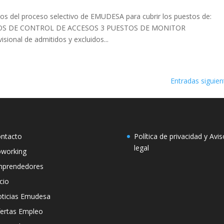
os del proceso selectivo de EMUDESA para cubrir los puestos de:
TOS DE CONTROL DE ACCESOS 3 PUESTOS DE MONITOR
onal de admitidos y excluidos...
Entradas siguien
ntacto
Política de privacidad y Avis
legal
working
prendedores
icio
ticias Emudesa
ertas Empleo