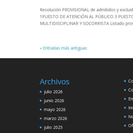
Resolución PROVISIONAL de admitidos y excluid
1PUESTO DE ATENCIÓN AL PÚBLICO 3 PUES
MULTIDISCIPLINAR Y SOCORRISTA Listado provisi
« Entradas más antiguas
Archivos
Co
Co
julio 2026
Em
junio 2026
In
mayo 2026
No
marzo 2026
Of
julio 2025