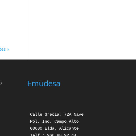
tes »
Emudesa
o
Calle Grecia, 72A Nave

Pol. Ind. Campo Alto

03600 Elda, Alicante

Telf.: 966 98 92 44