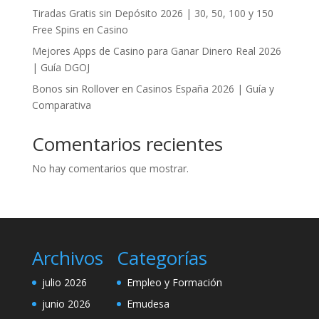
Tiradas Gratis sin Depósito 2026 | 30, 50, 100 y 150
Free Spins en Casino
Mejores Apps de Casino para Ganar Dinero Real 2026
| Guía DGOJ
Bonos sin Rollover en Casinos España 2026 | Guía y
Comparativa
Comentarios recientes
No hay comentarios que mostrar.
Archivos
Categorías
julio 2026
Empleo y Formación
junio 2026
Emudesa