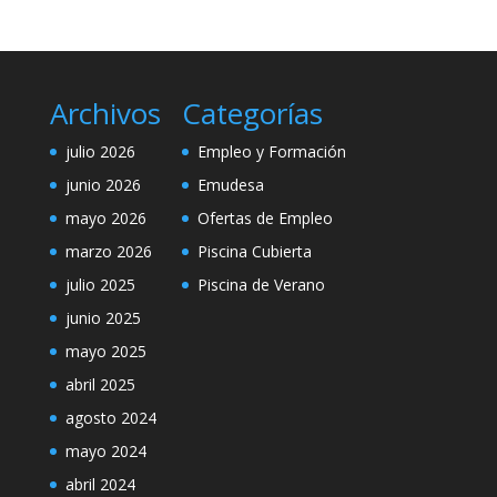
Archivos
Categorías
julio 2026
Empleo y Formación
junio 2026
Emudesa
mayo 2026
Ofertas de Empleo
marzo 2026
Piscina Cubierta
julio 2025
Piscina de Verano
junio 2025
mayo 2025
abril 2025
agosto 2024
mayo 2024
abril 2024