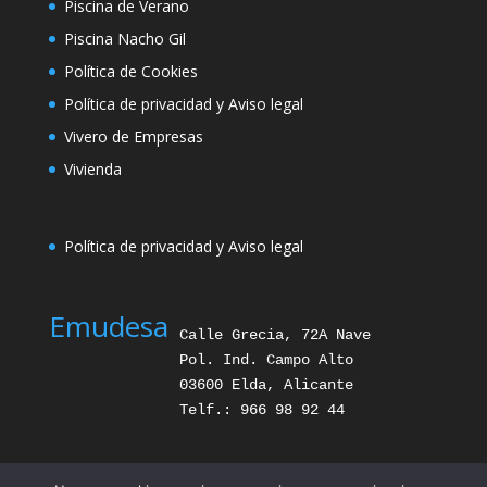
Piscina de Verano
Piscina Nacho Gil
Política de Cookies
Política de privacidad y Aviso legal
Vivero de Empresas
Vivienda
Política de privacidad y Aviso legal
Emudesa
Calle Grecia, 72A Nave

Pol. Ind. Campo Alto

03600 Elda, Alicante

Telf.: 966 98 92 44