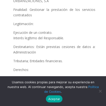
URBANIZACIONES, S.A
Finalidad: Gestionar la prestación de los servicios
contratados
Legitimación:
Ejecución de un contrato.
Interés legítimo del Responsable.
Destinatarios: Están previstas cesiones de datos a:
Administración
Tributaria; Entidades financieras.
Derechos:
Tiene derecho a acceder, rectificar y suprimir los
Usamos cookies propias para mejorar su experiencia en
datos, así
nuestra web. Al continuar navegando, acepta nuestra
Política
como otros derechos, indicados en la información
de Cookies
.
adicional,
Aceptar
que puede ejercer dirigiéndose a
dpo@semperconfidentia.com o Calle Grecia, 72 A,