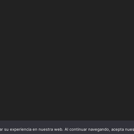
ar su experiencia en nuestra web. Al continuar navegando, acepta nue