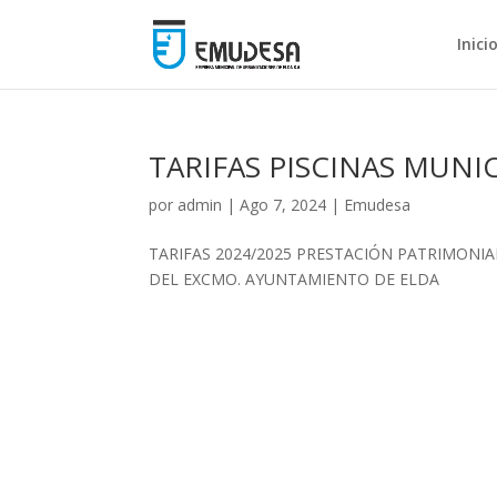
Inici
TARIFAS PISCINAS MUNIC
por
admin
|
Ago 7, 2024
|
Emudesa
TARIFAS 2024/2025 PRESTACIÓN PATRIMONIA
DEL EXCMO. AYUNTAMIENTO DE ELDA