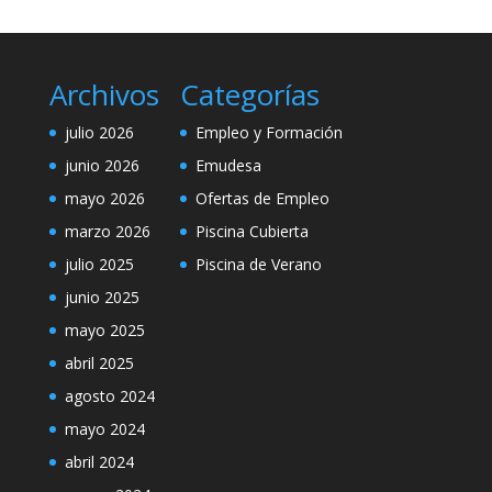
Archivos
Categorías
julio 2026
Empleo y Formación
junio 2026
Emudesa
mayo 2026
Ofertas de Empleo
marzo 2026
Piscina Cubierta
julio 2025
Piscina de Verano
junio 2025
mayo 2025
abril 2025
agosto 2024
mayo 2024
abril 2024