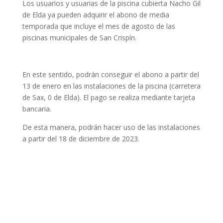
Los usuarios y usuarias de la piscina cubierta Nacho Gil
de Elda ya pueden adquirir el abono de media
temporada que incluye el mes de agosto de las
piscinas municipales de San Crispín.
En este sentido, podrán conseguir el abono a partir del
13 de enero en las instalaciones de la piscina (carretera
de Sax, 0 de Elda). El pago se realiza mediante tarjeta
bancaria.
De esta manera, podrán hacer uso de las instalaciones
a partir del 18 de diciembre de 2023.