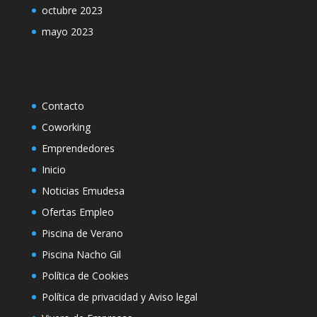
octubre 2023
mayo 2023
Contacto
Coworking
Emprendedores
Inicio
Noticias Emudesa
Ofertas Empleo
Piscina de Verano
Piscina Nacho Gil
Política de Cookies
Política de privacidad y Aviso legal