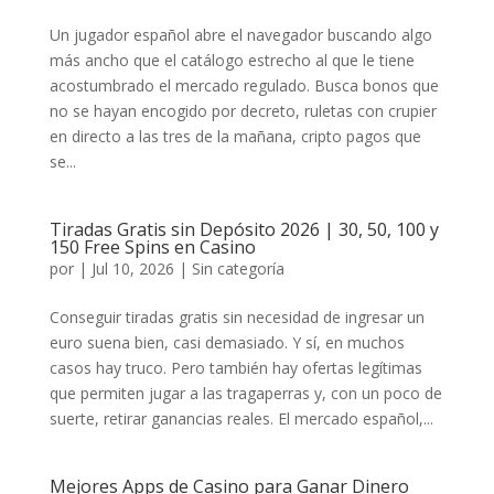
Un jugador español abre el navegador buscando algo
más ancho que el catálogo estrecho al que le tiene
acostumbrado el mercado regulado. Busca bonos que
no se hayan encogido por decreto, ruletas con crupier
en directo a las tres de la mañana, cripto pagos que
se...
Tiradas Gratis sin Depósito 2026 | 30, 50, 100 y
150 Free Spins en Casino
por
|
Jul 10, 2026
| Sin categoría
Conseguir tiradas gratis sin necesidad de ingresar un
euro suena bien, casi demasiado. Y sí, en muchos
casos hay truco. Pero también hay ofertas legítimas
que permiten jugar a las tragaperras y, con un poco de
suerte, retirar ganancias reales. El mercado español,...
Mejores Apps de Casino para Ganar Dinero