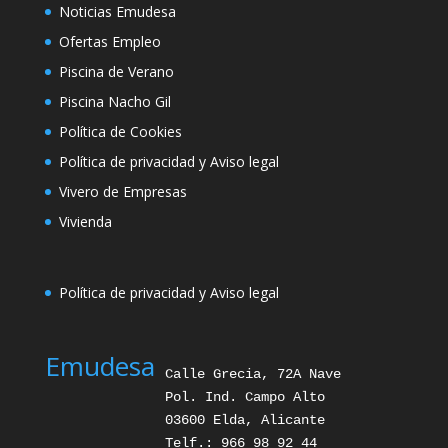
Noticias Emudesa
Ofertas Empleo
Piscina de Verano
Piscina Nacho Gil
Política de Cookies
Política de privacidad y Aviso legal
Vivero de Empresas
Vivienda
Política de privacidad y Aviso legal
Emudesa
Calle Grecia, 72A Nave

Pol. Ind. Campo Alto

03600 Elda, Alicante

Telf.: 966 98 92 44