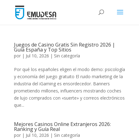
Juegos de Casino Gratis Sin Registro 2026 |
Guía España y Top Sitios
por
|
Jul 10, 2026
| Sin categoría
Por qué los españoles eligen el modo demo: psicología
y economía del juego gratuito El ruido marketing de la
industria del iGaming es ensordecedor. Banners
prometiendo millones, influencers mostrando coches
de lujo comprados con «suerte» y correos electrónicos
que...
Mejores Casinos Online Extranjeros 2026:
Ranking y Guía Real
por
|
Jul 10, 2026
| Sin categoría