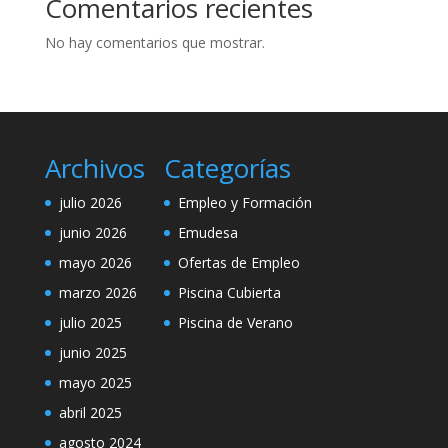
Comentarios recientes
No hay comentarios que mostrar.
Archivos
Categorías
julio 2026
Empleo y Formación
junio 2026
Emudesa
mayo 2026
Ofertas de Empleo
marzo 2026
Piscina Cubierta
julio 2025
Piscina de Verano
junio 2025
mayo 2025
abril 2025
agosto 2024