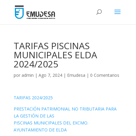
TARIFAS PISCINAS
MUNICIPALES ELDA
2024/2025
por
admin
|
Ago 7, 2024
|
Emudesa
|
0 Comentarios
TARIFAS 2024/2025
PRESTACIÓN PATRIMONIAL NO TRIBUTARIA PARA
LA GESTIÓN DE LAS
PISCINAS MUNICIPALES DEL EXCMO.
AYUNTAMIENTO DE ELDA