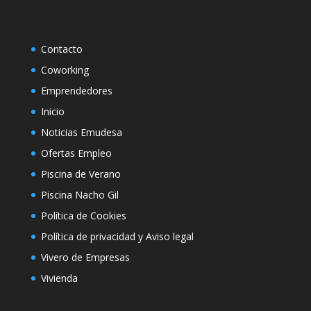
Contacto
Coworking
Emprendedores
Inicio
Noticias Emudesa
Ofertas Empleo
Piscina de Verano
Piscina Nacho Gil
Política de Cookies
Política de privacidad y Aviso legal
Vivero de Empresas
Vivienda